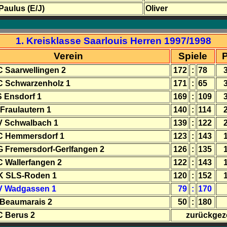
Paulus (E/J)
Oliver
1. Kreisklasse Saarlouis Herren 1997/1998
Verein
Spiele
 Saarwellingen 2
172
:
78
C Schwarzenholz 1
171
:
65
 Ensdorf 1
169
:
109
Fraulautern 1
140
:
114
V Schwalbach 1
139
:
122
C Hemmersdorf 1
123
:
143
 Fremersdorf-Gerlfangen 2
126
:
135
 Wallerfangen 2
122
:
143
K SLS-Roden 1
120
:
152
V Wadgassen 1
79
:
170
Beaumarais 2
50
:
180
 Berus 2
zurückge