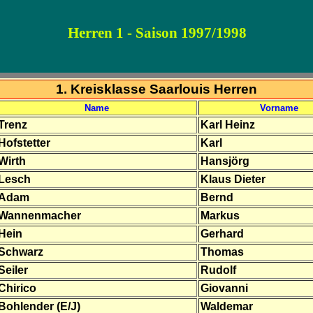
Herren 1 - Saison 1997/1998
1. Kreisklasse Saarlouis Herren
Name
Vorname
Trenz
Karl Heinz
Hofstetter
Karl
Wirth
Hansjörg
Lesch
Klaus Dieter
Adam
Bernd
Wannenmacher
Markus
Hein
Gerhard
Schwarz
Thomas
Seiler
Rudolf
Chirico
Giovanni
Bohlender (E/J)
Waldemar