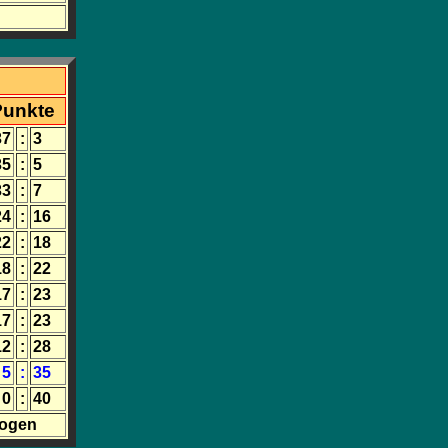
Punkte
37
:
3
35
:
5
33
:
7
24
:
16
22
:
18
18
:
22
17
:
23
17
:
23
12
:
28
5
:
35
0
:
40
zogen