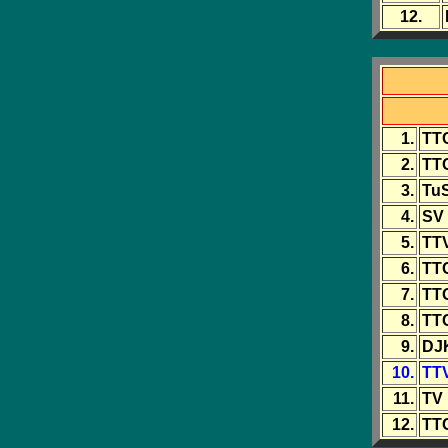
12.
1.
TTC
2.
TT
3.
TuS
4.
SV 
5.
TT
6.
TT
7.
TTG
8.
TTC
9.
DJ
10.
TT
11.
TV 
12.
TTC