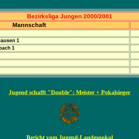
Bezirksliga Jungen 2000/2001
Mannschaft
hausen 1
bach 1
Jugend schafft "Double": Meister + Pokalsieger
Bericht vom Jugend-Landespokal