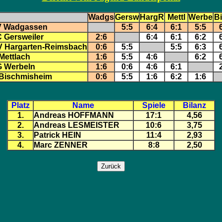
Wadgs
Gersw
HargR
Mettl
Werbe
B
V Wadgassen
5:5
6:4
6:1
5:5
 Gersweiler
2:6
6:4
6:1
6:2
 Hargarten-Reimsbach
0:6
5:5
5:5
6:3
Mettlach
1:6
5:5
4:6
6:2
 Werbeln
1:6
0:6
4:6
6:1
Bischmisheim
0:6
5:5
1:6
6:2
1:6
Platz
Name
Spiele
Bilanz
1.
Andreas HOFFMANN
17:1
4,56
2.
Andreas LESMEISTER
10:6
3,75
3.
Patrick HEIN
11:4
2,93
4.
Marc ZENNER
8:8
2,50