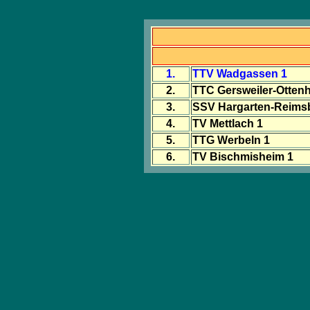
1.
TTV Wadgassen 1
2.
TTC Gersweiler-Otten
3.
SSV Hargarten-Reims
4.
TV Mettlach 1
5.
TTG Werbeln 1
6.
TV Bischmisheim 1