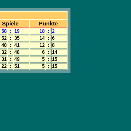
Spiele
Punkte
58
:
19
18
:
2
52
:
35
14
:
6
48
:
41
12
:
8
32
:
48
6
:
14
31
:
49
5
:
15
22
:
51
5
:
15