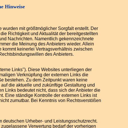
he Hinweise
 wurden mit größtmöglicher Sorgfalt erstellt. Der
e Richtigkeit und Aktualität der bereitgestellten
r und Nachrichten. Namentlich gekennzeichnete
immer die Meinung des Anbieters wieder. Allein
te kommt keinerlei Vertragsverhältnis zwischen
Rechtsbindungswillen des Anbieters.
terne Links"). Diese Websites unterliegen der
stmaligen Verknüpfung der externen Links die
öße bestehen. Zu dem Zeitpunkt waren keine
s auf die aktuelle und zukünftige Gestaltung und
n Links bedeutet nicht, dass sich der Anbieter die
. Eine ständige Kontrolle der externen Links ist
nicht zumutbar. Bei Kenntnis von Rechtsverstößen
dem deutschen Urheber- und Leistungsschutzrecht.
 zugelassene Verwertung bedarf der vorherigen