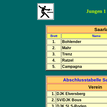
Jungen 1 
Saarl
Brett
Name
1.
Bohlender
2.
Mahr
3.
Trenz
4.
Ratzel
5.
Campagna
Abschlusstabelle S
Verein
1.
DJK Elversberg
2.
SV/DJK Bous
3.
DJK SLS-Roden