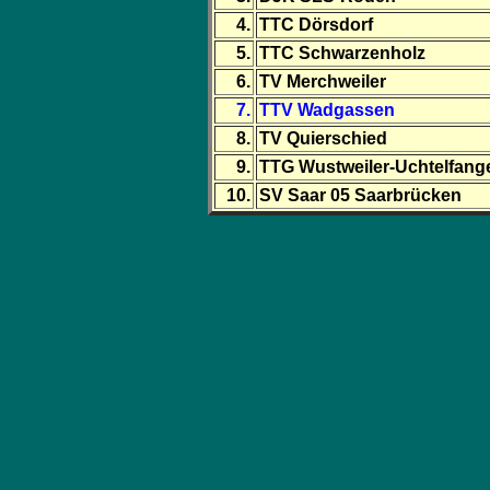
4.
TTC Dörsdorf
5.
TTC Schwarzenholz
6.
TV Merchweiler
7.
TTV Wadgassen
8.
TV Quierschied
9.
TTG Wustweiler-Uchtelfang
10.
SV Saar 05 Saarbrücken