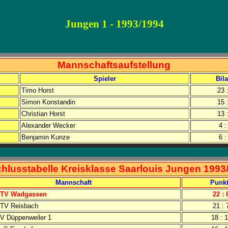
Jungen 1 - 1993/1994
Mannschaftsaufstellung
Spieler
Bil
Timo Horst
23 
Simon Konstandin
15 
Christian Horst
13 
Alexander Wecker
4 :
Benjamin Kunze
6 :
hlusstabelle Kreisklasse Saarlouis Jungen 1993
Mannschaft
Punk
TV Wadgassen
22 : 
TV Reisbach
21 : 
V Düppenweiler 1
18 : 