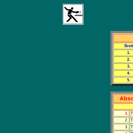
Brett
1.
2.
3.
4.
5.
Absc
1.
T
2.
T
3.
T