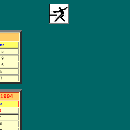
anz
: 5
: 9
: 6
 5
 7
/1994
te
6
7
10