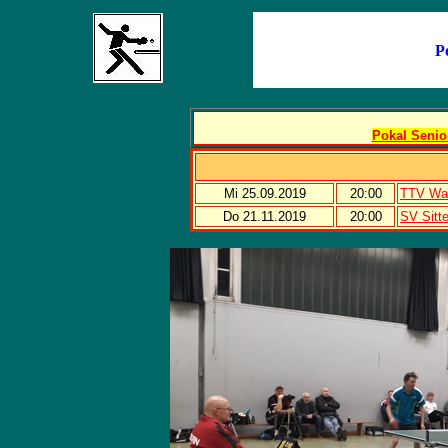
P
Pokal Senior
Mi 25.09.2019
20:00
TTV Wad
Do 21.11.2019
20:00
SV Sitt