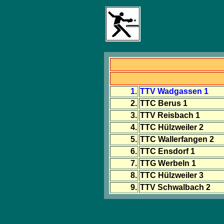
1.
TTV Wadgassen 1
2.
TTC Berus 1
3.
TTV Reisbach 1
4.
TTC Hülzweiler 2
5.
TTC Wallerfangen 2
6.
TTC Ensdorf 1
7.
TTG Werbeln 1
8.
TTC Hülzweiler 3
9.
TTV Schwalbach 2