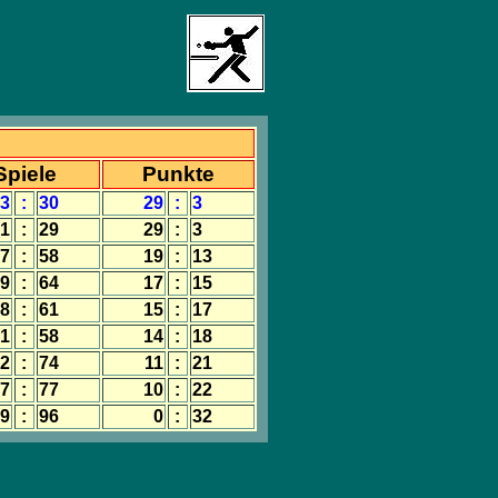
Spiele
Punkte
3
:
30
29
:
3
1
:
29
29
:
3
7
:
58
19
:
13
9
:
64
17
:
15
8
:
61
15
:
17
1
:
58
14
:
18
2
:
74
11
:
21
7
:
77
10
:
22
9
:
96
0
:
32