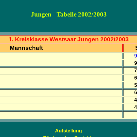
Jungen - Tabelle 2002/2003
1. Kreisklasse Westsaar Jungen 2002/2003
Mannschaft
9
9
7
6
5
6
4
4
Aufstellung